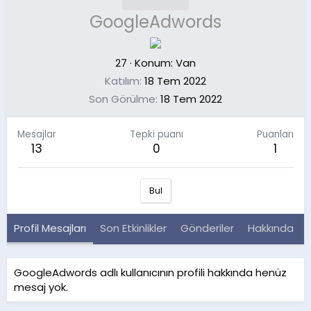
GoogleAdwords
27
·
Konum:
Van
Katılım
18 Tem 2022
Son Görülme
18 Tem 2022
Mesajlar
Tepki puanı
Puanları
13
0
1
Bul
Profil Mesajları
Son Etkinlikler
Gönderiler
Hakkında
GoogleAdwords adlı kullanıcının profili hakkında henüz
mesaj yok.