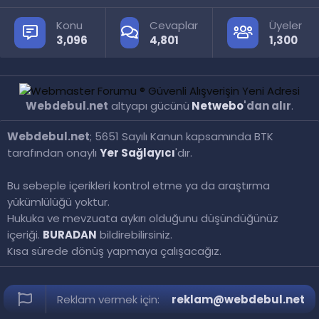
Konu
Cevaplar
Üyeler
3,096
4,801
1,300
Webdebul.net
altyapı gücünü
Netwebo
'dan alır
.
Webdebul.net
; 5651 Sayılı Kanun kapsamında BTK
tarafından onaylı
Yer Sağlayıcı
'dır.
Bu sebeple içerikleri kontrol etme ya da araştırma
yükümlülüğü yoktur.
Hukuka ve mevzuata aykırı olduğunu düşündüğünüz
içeriği.
BURADAN
bildirebilirsiniz.
Kısa sürede dönüş yapmaya çalışacağız.
Reklam vermek için:
reklam@webdebul.net