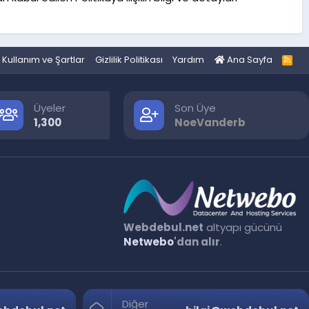
Kullanım ve Şartlar
Gizlilik Politikası
Yardım
Ana Sayfa
R
S
S
Üyeler
Son Üye
1,300
NoeVanderb
Webdebul.net
altyapı gücünü
Netwebo
'dan alır
.
Diğer