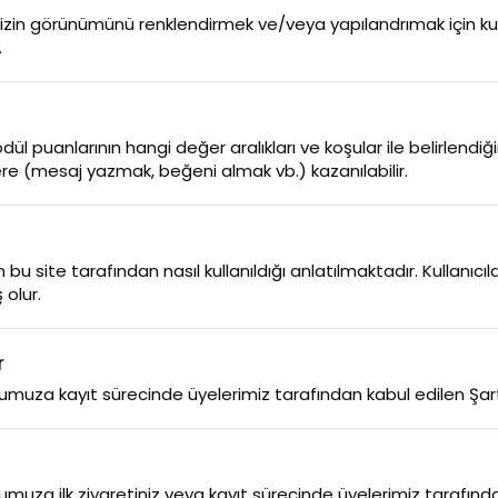
nizin görünümünü renklendirmek ve/veya yapılandrımak için kullan
.
dül puanlarının hangi değer aralıkları ve koşular ile belirlendiğine
lere (mesaj yazmak, beğeni almak vb.) kazanılabilir.
 bu site tarafından nasıl kullanıldığı anlatılmaktadır. Kullanıc
 olur.
r
uza kayıt sürecinde üyelerimiz tarafından kabul edilen Şartlar v
uza ilk ziyaretiniz veya kayıt sürecinde üyelerimiz tarafından k