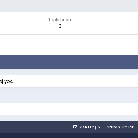
Tepki puanı
0
j yok.
Bize Ulaşın
Forum Kuralları