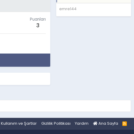
emre144
Puanları
3
Kullanım ve Şartlar
Gizlilik Politikası
Yardım
Ana Sayfa
R
S
S