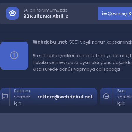
Şu an forumumuzda
Çevrimiçi Ku
30 Kullanıcı Aktif
Webdebul.net
; 5651 Sayılı Kanun kapsamınd
Bu sebeple içerikleri kontrol etme ya da araş
Hukuka ve mevzuata aykırı olduğunu düşündüğ
Kısa sürede dönüş yapmaya çalışacağız.
Reklam
Ban
vermek
reklam@webdebul.net
sorunla
için:
için: