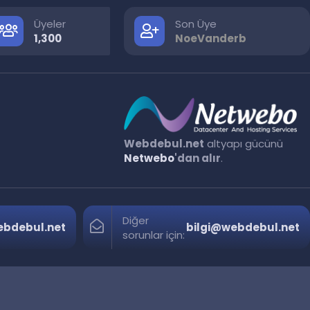
Üyeler
Son Üye
1,300
NoeVanderb
Webdebul.net
altyapı gücünü
Netwebo
'dan alır
.
Diğer
bdebul.net
bilgi@webdebul.net
sorunlar için: