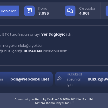
Konu
Cevaplar
llanıcılar
3,096
4,801
a BTK tarafından onaylı
Yer Sağlayıcı
'dır.
tırma yükümlülüğü yoktur.
ünüz içeriği.
BURADAN
bildirebilirsiniz.
Hukuksal
rı
ban@webdebul.net
sorunlar
hukuk@we
için:
®
Community platform by XenForo
© 2010-2021 XenForo Ltd.
®
Xenforo Theme © by ©XenTR