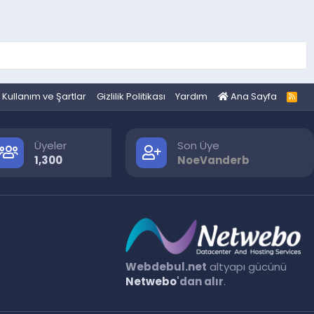
Kullanım ve Şartlar
Gizlilik Politikası
Yardım
Ana Sayfa
R
S
S
Üyeler
Son Üye
1,300
NoeVanderb
Webdebul.net
altyapı gücünü
Netwebo
'dan alır
.