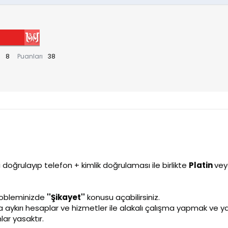
ı
8
Puanları
38
 doğrulayıp telefon + kimlik doğrulaması ile birlikte
Platin
ve
probleminizde
''Şikayet''
konusu açabilirsiniz.
a aykırı hesaplar ve hizmetler ile alakalı çalışma yapmak ve ya
lar yasaktır.