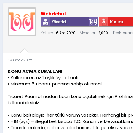
u
n
t
b
g
l
Webdebul
a
ı
e
ş
ç
r
l
t
a
a
Katılım
6 Ara 2020
Mesajlar
2,000
Tepki puan
t
r
a
i
n
h
i
28 Ocak 2022
KONU AÇMA KURALLARI
• Kullanıcı en az 1 aylık üye olmalı
• Minimum 5 ticaret puanına sahip olunmalı
Ticaret Puanı olmadan ticari konu açabilmek için Profilinizi
kullanabilirsiniz.
• Konu baltalayıcı her türlü yorum yasaktır. Herhangi bir 
• +18 (xyz) – illegal bet kısaca T.C. Kanun ve Mevzuatların
• Ticari konularda, satıcı ve alıcı haricindeki gereksiz yorum