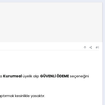
#1
ya
Kurumsal
üyelik alıp
GÜVENLİ ÖDEME
seçeneğini
ptırmak kesinlikle yasaktır.