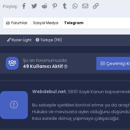
Facebook
Twitter
Reddit
Pinterest
Tumblr
WhatsApp
E-posta
Link
Paylaş:
Forumlar
Sosyal Medya
Telegram
Ryzer Light
Türkçe (TR)
Şu an forumumuzda
Çevrimiçi Ku
49 Kullanıcı Aktif
Webdebul.net
; 5651 Sayılı Kanun kapsamınd
Bu sebeple içerikleri kontrol etme ya da araş
Hukuka ve mevzuata aykırı olduğunu düşündüğ
Kısa sürede dönüş yapmaya çalışacağız.