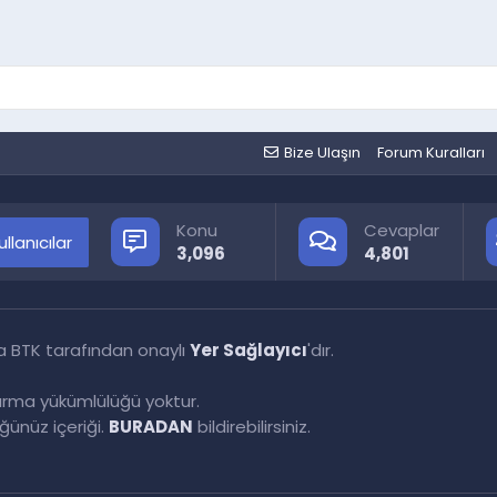
Bize Ulaşın
Forum Kuralları
Konu
Cevaplar
llanıcılar
3,096
4,801
a BTK tarafından onaylı
Yer Sağlayıcı
'dır.
tırma yükümlülüğü yoktur.
ünüz içeriği.
BURADAN
bildirebilirsiniz.