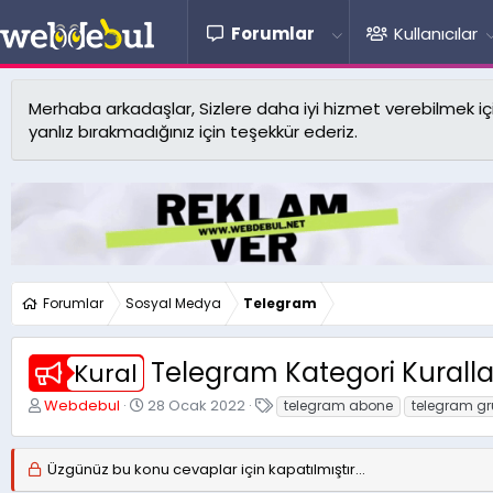
Forumlar
Kullanıcılar
Merhaba arkadaşlar, Sizlere daha iyi hizmet verebilmek için 
yanlız bırakmadığınız için teşekkür ederiz.
Forumlar
Sosyal Medya
Telegram
Telegram Kategori Kuralla
Kural
K
B
E
Webdebul
28 Ocak 2022
telegram abone
telegram gr
o
a
t
n
ş
i
u
l
k
Üzgünüz bu konu cevaplar için kapatılmıştır...
y
a
e