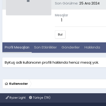
Son Görülme
25 Ara 2024
Mesajlar
1
Bul
Profil Mesajları
Son Etkinlikler
Gönderiler
Hakkında
ByKuş adlı kullanıcının profili hakkında henüz mesaj yok.
Kullanıcılar
Ryzer Light
Türkçe (TR)