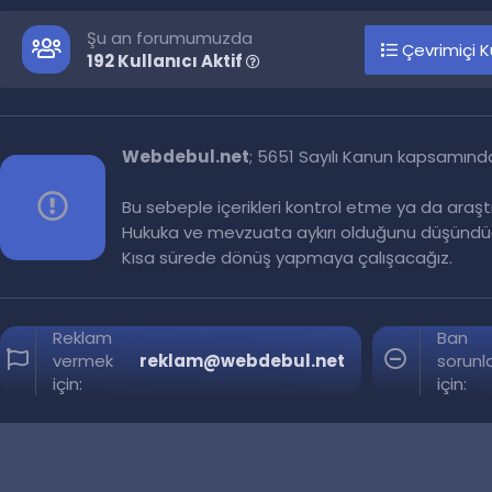
Şu an forumumuzda
Çevrimiçi Ku
192 Kullanıcı Aktif
Webdebul.net
; 5651 Sayılı Kanun kapsamınd
Bu sebeple içerikleri kontrol etme ya da araş
Hukuka ve mevzuata aykırı olduğunu düşündüğ
Kısa sürede dönüş yapmaya çalışacağız.
Reklam
Ban
vermek
reklam@webdebul.net
sorunla
için:
için: