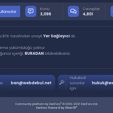
Konu
Cevaplar
llanıcılar
3,096
4,801
a BTK tarafından onaylı
Yer Sağlayıcı
'dır.
tırma yükümlülüğü yoktur.
ünüz içeriği.
BURADAN
bildirebilirsiniz.
Hukuksal
rı
ban@webdebul.net
sorunlar
hukuk@we
için:
®
Community platform by XenForo
© 2010-2021 XenForo Ltd.
®
Xenforo Theme © by ©XenTR