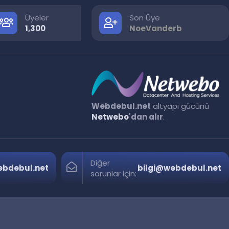
Üyeler
Son Üye
1,300
NoeVanderb
Webdebul.net
altyapı gücünü
Netwebo
'dan alır
.
Diğer
bdebul.net
bilgi@webdebul.net
sorunlar için: