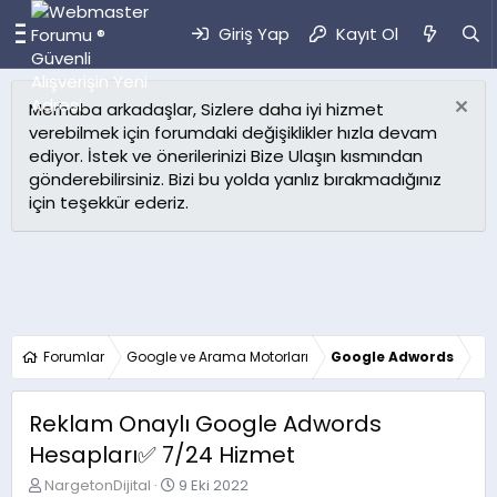
Giriş Yap
Kayıt Ol
Merhaba arkadaşlar, Sizlere daha iyi hizmet
verebilmek için forumdaki değişiklikler hızla devam
ediyor. İstek ve önerilerinizi Bize Ulaşın kısmından
gönderebilirsiniz. Bizi bu yolda yanlız bırakmadığınız
için teşekkür ederiz.
Forumlar
Google ve Arama Motorları
Google Adwords
Reklam Onaylı Google Adwords
Hesapları✅ 7/24 Hizmet
K
B
NargetonDijital
9 Eki 2022