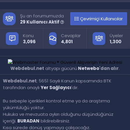
S
Şu an forumumuzda
Çevrimiçi Kullanıcılar
29 Kullanıcı Aktif
Konu
Cevaplar
Üyeler
3,096
4,801
1,300
Webdebul.net
altyapı gücünü
Netwebo
'dan alır
.
Webdebul.net
; 5651 Sayılı Kanun kapsamında BTK
tarafından onaylı
Yer Sağlayıcı
'dır.
Bu sebeple içerikleri kontrol etme ya da araştırma
yükümlülüğü yoktur.
Hukuka ve mevzuata aykırı olduğunu düşündüğünüz
içeriği.
BURADAN
bildirebilirsiniz.
Kısa sürede dönüş yapmaya çalışacağız.