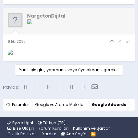
o
a
n
ş
u
l
NargetonDijital
y
a
u
n
b
g
a
ı
ş
ç
9 Eki 2022
#1
l
t
a
a
t
r
a
i
n
h
Yanıt için giriş yapmanız veya üye olmanız gerekir.
i
Facebook
Twitter
Reddit
Pinterest
Tumblr
WhatsApp
E-posta
Paylaş:
Forumlar
Google ve Arama Motorları
Google Adwords
Ryzer Light
Türkçe (TR)
Bize Ulaşın
Forum Kuralları
Kullanım ve Şartlar
Gizlilik Politikası
Yardım
Ana Sayfa
R
S