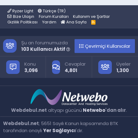
Ryzer Light
Türkçe (TR)
Bize Ulaşın
Forum Kuralları
Kullanım ve Şartlar
Gizlilik Politikası
Yardım
Ana Sayfa
R
S
S
Şu an forumumuzda
Çevrimiçi Kullanıcılar
103 Kullanıcı Aktif
Konu
Cevaplar
Üyeler
3,096
4,801
1,300
Webdebul.net
altyapı gücünü
Netwebo
'dan alır
.
Webdebul.net
; 5651 Sayılı Kanun kapsamında BTK
tarafından onaylı
Yer Sağlayıcı
'dır.