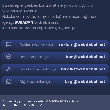
Bu sebeple içerikleri kontrol etme ya da araştırma
yükümlülüğü yoktur.
Hukuka ve mevzuata aykırı olduğunu düşündüğünüz
içeriği.
BURADAN
bildirebilirsiniz.
Kısa sürede dönüş yapmaya çalışacağız.
Reklam vermek için:
reklam@webdebul.net
Ban sorunları için:
ban@webdebul.net
Hukuksal sorunlar için:
hukuk@webdebul.net
Diğer sorunlar için:
bilgi@webdebul.net
®
Community platform by XenForo
© 2010-2021 XenForo Ltd.
®
Xenforo Theme © by ©XenTR